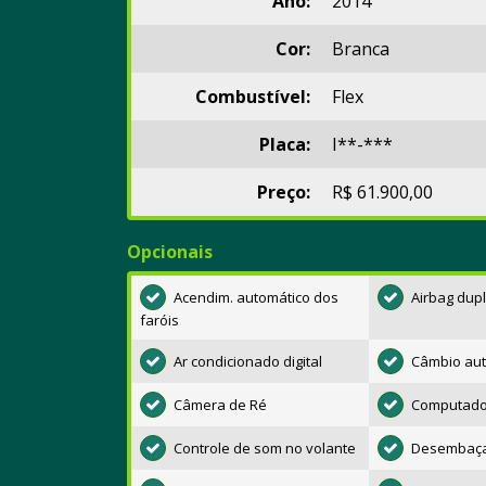
Ano:
2014
Cor:
Branca
Combustível:
Flex
Placa:
I**-***
Preço:
R$ 61.900,00
Opcionais
Acendim. automático dos
Airbag dup
faróis
Ar condicionado digital
Câmbio aut
Câmera de Ré
Computado
Controle de som no volante
Desembaçad