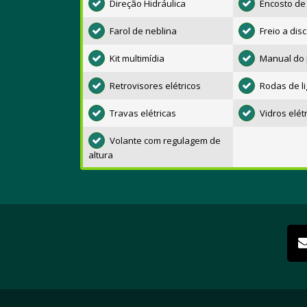
Direção Hidráulica
Encosto de 
Farol de neblina
Freio a dis
Kit multimídia
Manual do p
Retrovisores elétricos
Rodas de li
Travas elétricas
Vidros elét
Volante com regulagem de
altura