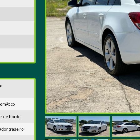
Anterior
lo
omÃtico
r de bordo
or traseiro