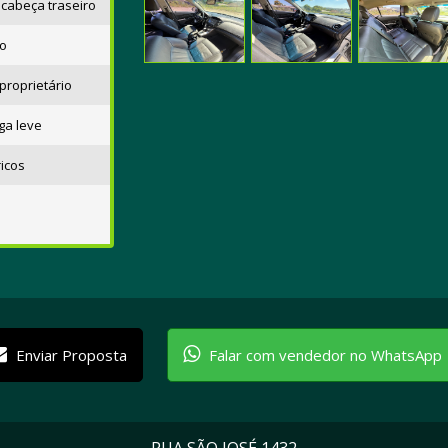
cabeça traseiro
co
roprietário
ga leve
ricos
Enviar Proposta
Falar com vendedor no WhatsApp