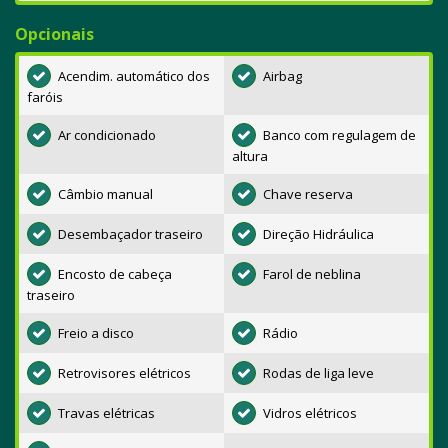
Opcionais
Acendim. automático dos
Airbag
faróis
Ar condicionado
Banco com regulagem de
altura
Câmbio manual
Chave reserva
Desembaçador traseiro
Direção Hidráulica
Encosto de cabeça
Farol de neblina
traseiro
Freio a disco
Rádio
Retrovisores elétricos
Rodas de liga leve
Travas elétricas
Vidros elétricos